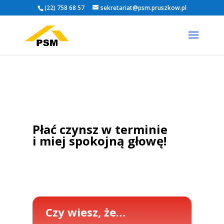
(22) 758 68 57
sekretariat@psm.pruszkow.pl
Płać czynsz w terminie
i miej spokojną głowę!
Czy wiesz, że…